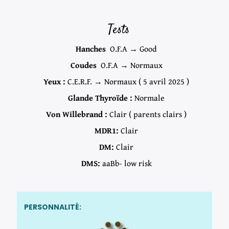
Tests
Hanches
O.F.A → Good
Coudes
O.F.A → Normaux
Yeux :
C.E.R.F. → Normaux ( 5 avril 2025 )
Glande Thyroïde :
Normale
Von Willebrand :
Clair ( parents clairs )
MDR1:
Clair
DM:
Clair
DMS:
aaBb- low risk
PERSONNALITÉ: