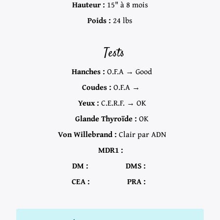
Hauteur :
15" à 8 mois
Poids :
24 lbs
Tests
Hanches :
O.F.A → Good
Coudes :
O.F.A →
Yeux :
C.E.R.F. → OK
Glande Thyroïde :
OK
Von Willebrand :
Clair par ADN
MDR1 :
DM :
DMS :
CEA :
PRA :