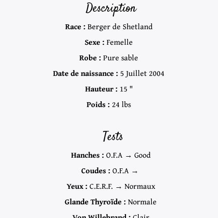
Description
Race :
Berger de Shetland
Sexe :
Femelle
Robe :
Pure sable
Date de naissance :
5 Juillet 2004
Hauteur :
15 "
Poids :
24 lbs
Tests
Hanches :
O.F.A → Good
Coudes :
O.F.A →
Yeux :
C.E.R.F. → Normaux
Glande Thyroïde :
Normale
Von Willebrand :
Clair