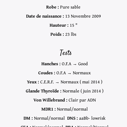
Robe :
Pure sable
Date de naissance :
13 Novembre 2009
Hauteur :
15 "
Poids :
23 lbs
Tests
Hanches :
O.F.A → Good
Coudes :
O.F.A → Normaux
Yeux :
C.E.R.F. → Normaux ( mai 2014 )
Glande Thyroïde :
Normale ( juin 2014 )
Von Willebrand :
Clair par ADN
MDR1 :
Normal/normal
DM :
Normal/normal
DNS :
aaBb- lowrisk