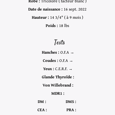
Robe :
Tricolore ( facteur blanc )
Date de naissance :
16 sept. 2022
Hauteur :
14 3/4" ( à 9 mois )
Poids :
18 lbs
Tests
Hanches :
O.F.A →
Coudes :
O.F.A →
Yeux :
C.E.R.F. →
Glande Thyroïde :
Von Willebrand :
MDR1 :
DM :
DMS :
CEA :
PRA :