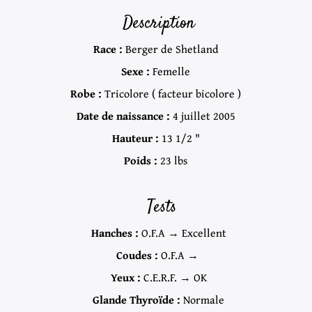
Description
Race :
Berger de Shetland
Sexe :
Femelle
Robe :
Tricolore ( facteur bicolore )
Date de naissance :
4 juillet 2005
Hauteur :
13 1/2 "
Poids :
23 lbs
Tests
Hanches :
O.F.A → Excellent
Coudes :
O.F.A →
Yeux :
C.E.R.F. → OK
Glande Thyroïde :
Normale