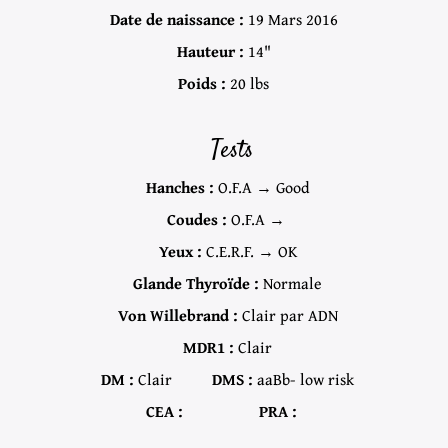
Date de naissance :
19 Mars 2016
Hauteur :
14"
Poids :
20 lbs
Tests
Hanches :
O.F.A → Good
Coudes :
O.F.A →
Yeux :
C.E.R.F. → OK
Glande Thyroïde :
Normale
Von Willebrand :
Clair par ADN
MDR1 :
Clair
DM :
Clair
DMS :
aaBb- low risk
CEA :
PRA :