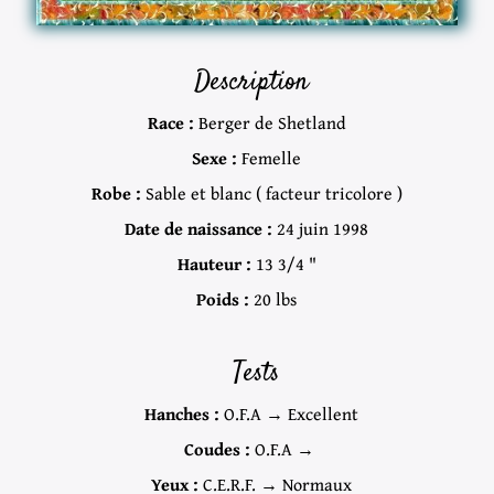
Description
Race :
Berger de Shetland
Sexe :
Femelle
Robe :
Sable et blanc ( facteur tricolore )
Date de naissance :
24 juin 1998
Hauteur :
13 3/4 "
Poids :
20 lbs
Tests
Hanches :
O.F.A → Excellent
Coudes :
O.F.A →
Yeux :
C.E.R.F. → Normaux