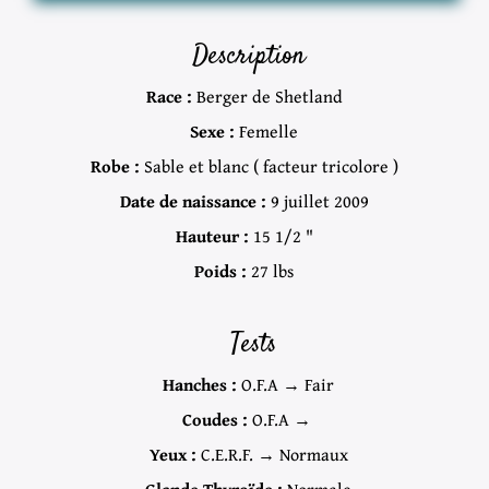
Description
Race :
Berger de Shetland
Sexe :
Femelle
Robe :
Sable et blanc ( facteur tricolore )
Date de naissance :
9 juillet 2009
Hauteur :
15 1/2 "
Poids :
27 lbs
Tests
Hanches :
O.F.A → Fair
Coudes :
O.F.A →
Yeux :
C.E.R.F. → Normaux
Glande Thyroïde :
Normale