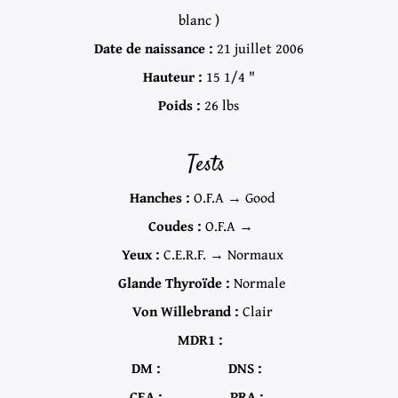
blanc )
Date de naissance :
21 juillet 2006
Hauteur :
15 1/4 "
Poids :
26 lbs
Tests
Hanches :
O.F.A → Good
Coudes :
O.F.A →
Yeux :
C.E.R.F. → Normaux
Glande Thyroïde :
Normale
Von Willebrand :
Clair
MDR1 :
DM :
DNS :
CEA :
PRA :