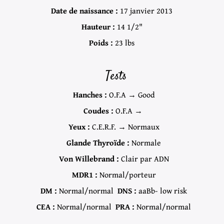
Date de naissance :
17 janvier 2013
Hauteur :
14 1/2"
Poids :
23 lbs
Tests
Hanches :
O.F.A → Good
Coudes :
O.F.A →
Yeux :
C.E.R.F. → Normaux
Glande Thyroïde :
Normale
Von Willebrand :
Clair par ADN
MDR1 :
Normal/porteur
DM :
Normal/normal
DNS :
aaBb- low risk
CEA :
Normal/normal
PRA :
Normal/normal